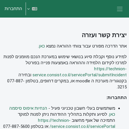
ילוג לתוכן הראשי
התחברות
חלון סקירה צדדי
יצירת קשר ועזרה
אתר הדרכה מפורט עבור צוותי ההוראה נמצא
כאן
.
למידע נוסף וקבלת סיוע בנושאי שימוש במערכת הנכם מוזמנים לפנות
למרכז לקידום הלמידה וההוראה באמצעות פנייה בפורטל
https://technion-
service.consist.co.il/servicePortal/submitIncident
ובחירה
בקטגוריה מערכת ה moodle או, במקרים דחופים, בטלפון 077-887-
3215.
התחברות:
משתמשים בעלי חשבון טכניוני פעיל -
הנחיות איפוס סיסמה
כאן
. לסיוע ותקלות בתהליך ההזדהות ניתן לפנות למוקד
התמיכה של אגף מחשוב
https://technion-
service.consist.co.il/servicePortal/
או בטלפון 077-887-5600