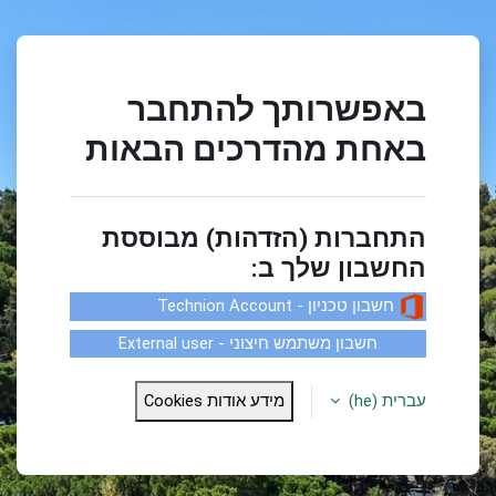
ילוג לתוכן הראשי
באפשרותך להתחבר
באחת מהדרכים הבאות
התחברות (הזדהות) מבוססת
החשבון שלך ב:
חשבון טכניון - Technion Account
חשבון משתמש חיצוני - External user
חשבון משתמש חיצוני
עברית ‎(he)‎
מידע אודות Cookies
שם משתמש
סיסמה